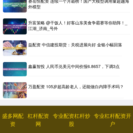
赛岳恒配资 连续一个月霸榜！国产大模型调用量超越海
外模型
升富策略 @干饭人！好客山东美食争霸赛等你助阵！_
江湖_济南_号外
益配资 中信建投期货：关税进展向好 金银小幅回落
鑫赢智投 人民币兑美元中间价报6.8657，下调3点
万盈配资 105岁超高龄老人，还能做白内障手术吗？
盛多网配
杠杆配资
专业配资杠杆炒
专业杠杆配资开
资
网
股
户