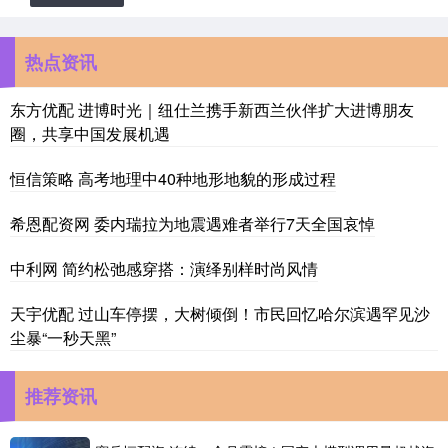
热点资讯
东方优配 进博时光｜纽仕兰携手新西兰伙伴扩大进博朋友
圈，共享中国发展机遇
恒信策略 高考地理中40种地形地貌的形成过程
希恩配资网 委内瑞拉为地震遇难者举行7天全国哀悼
中利网 简约松弛感穿搭：演绎别样时尚风情
天宇优配 过山车停摆，大树倾倒！市民回忆哈尔滨遇罕见沙
尘暴“一秒天黑”
推荐资讯