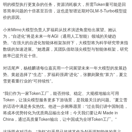
明的模型执行更复杂的任务，资源消耗极大，所需Token量可能是回
答简单问题的十倍甚至百倍，这也是智谱近期对GLM-5-Turbo模型提
价的原因。
小米Mimo大模型负责人罗福莉从技术演进角度给出展望。她认
为，“自进化”将是未来一年AGI（通用人工智能）领域的关键趋
势。“在强大的自进化智能体框架加持下，大模型将为科学研究带来指
数级的加速进展。”她透露，其团队借助顶尖模型与智能体框架，研究
效率已提升近十倍。
对话尾声，杨植麟请每位嘉宾用一个词展望未来一年大模型的发展趋
势。黄超选择了“生态”，罗福莉强调“进化”，张鹏则聚焦“算力”，夏立
雪更看重行业的“可持续性”。
“我们作为一家Token工厂，能否持续、稳定、大规模地输出可用
Token，让顶尖模型服务更多下游场景，是我最关注的问题。”夏立雪
的话语中满是务实热忱。他进一步阐释愿景：“过去我们讲中国制造，
将成本优势转化为优质商品输出全球；今天我们要让AI Made in
China，通过高质量Token输出，让中国成为全球Token工厂。”
这场圆桌对话中，“龙虾”似乎早已超越其作为AI开源智能体的意义，