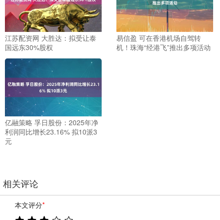
江苏配资网 大胜达：拟受让泰
易信盈 可在香港机场自驾转
国远东30%股权
机！珠海“经港飞”推出多项活动
亿融策略 孚日股份：2025年净
利润同比增长23.16% 拟10派3
元
相关评论
本文评分
*