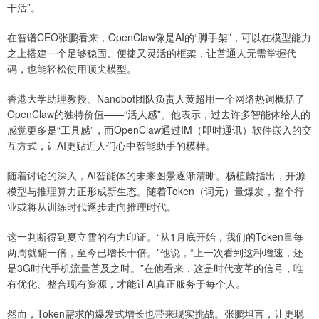
干活”。
在智谱CEO张鹏看来，OpenClaw像是AI的“脚手架”，可以在模型能力
之上搭建一个足够稳固、便捷又灵活的框架，让普通人无需掌握代
码，也能轻松使用顶尖模型。
香港大学助理教授、Nanobot团队负责人黄超用一个网络热词概括了
OpenClaw的独特价值——“活人感”。他表示，过去许多智能体给人的
感觉更多是“工具感”，而OpenClaw通过IM（即时通讯）软件嵌入的交
互方式，让AI更贴近人们心中智能助手的模样。
随着讨论的深入，AI智能体的未来图景逐渐清晰。杨植麟指出，开源
模型与推理算力正形成新生态。随着Token（词元）量爆发，整个行
业或将从训练时代逐步走向推理时代。
这一判断得到夏立雪的有力印证。“从1月底开始，我们的Token量每
两周就翻一倍，至今已增长十倍。”他说，“上一次看到这种增速，还
是3G时代手机流量普及之时。”在他看来，这是时代变革的信号，唯
有优化、整合现有资源，才能让AI真正服务于每个人。
然而，Token需求的爆发式增长也带来现实挑战。张鹏坦言，让更聪