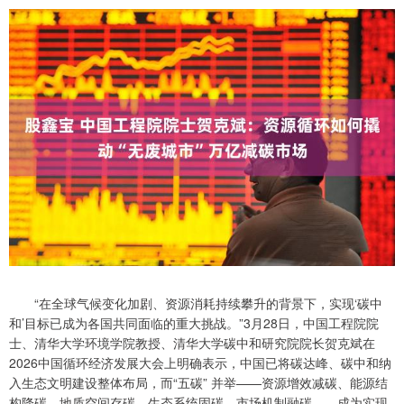
“在全球气候变化加剧、资源消耗持续攀升的背景下，实现‘碳中
和’目标已成为各国共同面临的重大挑战。”3月28日，中国工程院院
士、清华大学环境学院教授、清华大学碳中和研究院院长贺克斌在
2026中国循环经济发展大会上明确表示，中国已将碳达峰、碳中和纳
入生态文明建设整体布局，而“五碳” 并举——资源增效减碳、能源结
构降碳、地质空间存碳、生态系统固碳、市场机制融碳——成为实现