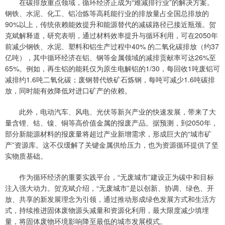
在碳排放重点领域，循环经济正成为“难减排行业”的解决方案。
钢铁、水泥、化工、铝冶炼等高耗能行业的排放量占全国总排放的
90%以上，传统依赖能效提升和能源替代的减碳路径已接近瓶颈。贺
克斌解释道，研究表明，通过材料效率提升与循环利用，可在2050年
前减少钢铁、水泥、塑料和铝生产过程中40% 的二氧化碳排放（约37
亿吨），其中循环经济在铝、钢等金属领域的减排贡献率可达26%至
65%。例如，再生铝的能耗仅为原生电解铝的1/30，每回收1吨废铝可
减排约1.6吨二氧化碳；废钢替代铁矿石炼钢，每吨可减少1.6吨碳排
放，同时能有效降低对进口矿产的依赖。
此外，电动汽车、风电、光伏等新兴产业的快速发展，带来了大
量含锂、钴、镍、铜等高价值金属的报废产品。据预测，到2050年，
部分新能源材料的报废量将超过产业新增需求，形成巨大的“城市矿
产”资源库。这不仅缓解了关键金属供给压力，也为资源循环提供了坚
实物质基础。
作为循环经济的重要实践平台，“无废城市”建设正为碳中和目标
注入强大动力。贺克斌介绍，“无废城市”是以创新、协调、绿色、开
放、共享的新发展理念为引领，通过推动形成绿色发展方式和生活方
式，持续推进固体废物源头减量和资源化利用，最大限度减少填埋
量，将固体废物环境影响降至最低的城市发展模式。