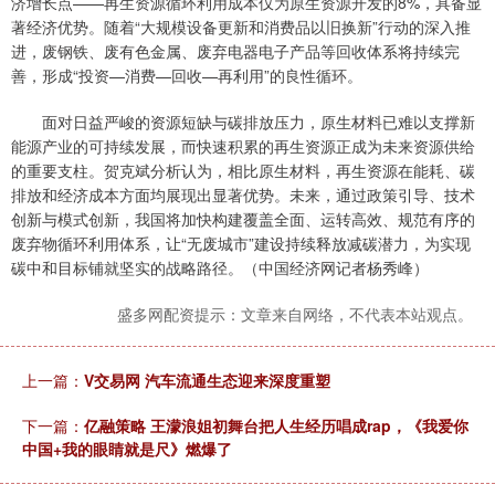
济增长点——再生资源循环利用成本仅为原生资源开发的8%，具备显
著经济优势。随着“大规模设备更新和消费品以旧换新”行动的深入推
进，废钢铁、废有色金属、废弃电器电子产品等回收体系将持续完
善，形成“投资—消费—回收—再利用”的良性循环。
面对日益严峻的资源短缺与碳排放压力，原生材料已难以支撑新
能源产业的可持续发展，而快速积累的再生资源正成为未来资源供给
的重要支柱。贺克斌分析认为，相比原生材料，再生资源在能耗、碳
排放和经济成本方面均展现出显著优势。未来，通过政策引导、技术
创新与模式创新，我国将加快构建覆盖全面、运转高效、规范有序的
废弃物循环利用体系，让“无废城市”建设持续释放减碳潜力，为实现
碳中和目标铺就坚实的战略路径。（中国经济网记者杨秀峰）
盛多网配资提示：文章来自网络，不代表本站观点。
上一篇：
V交易网 汽车流通生态迎来深度重塑
下一篇：
亿融策略 王濛浪姐初舞台把人生经历唱成rap，《我爱你
中国+我的眼睛就是尺》燃爆了