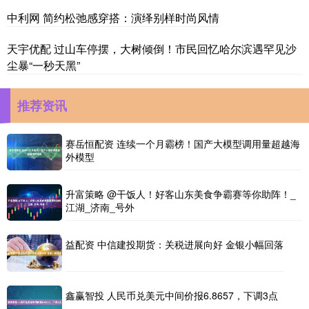
中利网 简约松弛感穿搭：演绎别样时尚风情
天宇优配 过山车停摆，大树倾倒！市民回忆哈尔滨遇罕见沙
尘暴“一秒天黑”
推荐资讯
赛岳恒配资 连续一个月霸榜！国产大模型调用量超越海
外模型
升富策略 @干饭人！好客山东美食争霸赛等你助阵！_
江湖_济南_号外
益配资 中信建投期货：关税进展向好 金银小幅回落
鑫赢智投 人民币兑美元中间价报6.8657，下调3点