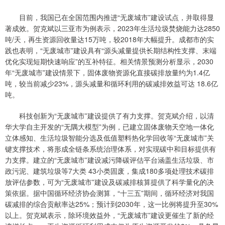
目前，我国已在全国范围内推进“无废城市”建设试点，并取得显
著成效。贺克斌以三亚市为例表示，2023年生活垃圾焚烧能力达2850
吨/天，再生资源回收量达15万吨，较2018年大幅提升。成都市的实
践也表明，“无废城市”建设具有“源头减量提供长期结构性支撑、末端
优化实现短期快速响应”的互补特征。相关情景预测分析显示，2030
年“无废城市”建设情景下，固体废物资源化直接碳排放量约为1.4亿
吨，较当前减少23%，源头减量和循环利用的碳减排效益可达 18.6亿
吨。
科技创新为“无废城市”建设提供了有力支撑。贺克斌介绍，以清
华大学自主开发的“无隅大模型”为例，已建立固体废物天空地一体化
立体感知、生活垃圾智能分选及低值塑料热化学回收等“无废城市”关
键支撑技术，将形成全链条系统治理体系，对实现碳中和目标提供有
力支撑。建立的“无废城市”建设减污降碳评估平台涵盖生活垃圾、市
政污泥、建筑垃圾等7大类 43小类固废，集成180多项处理技术碳排
放评估参数，可为“无废城市”建设及碳减排核算提供了科学量化的决
策依据。据中国循环经济协会测算，“十三五”期间，循环经济对我国
碳减排的综合贡献率达25%；预计到2030年，这一比例将提升至30%
以上。贺克斌表示，除环境效益外，“无废城市”建设更催生了新的经