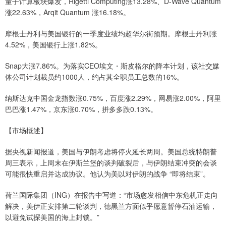
量子计算板块爆发，Rigetti Computing涨13.28%、D-Wave Quantum
涨22.63%，Arqit Quantum 涨16.18%。
摩根士丹利与美国银行的一季度业绩均超华尔街预期。摩根士丹利涨
4.52%，美国银行上涨1.82%。
Snap大涨7.86%。为落实CEO埃文・斯皮格尔的降本计划，该社交媒
体公司计划裁员约1000人，约占其全职员工总数的16%。
纳斯达克中国金龙指数涨0.75%，百度涨2.29%，网易涨2.00%，阿里
巴巴涨1.47%，京东涨0.70%，拼多多跌0.13%。
【市场概述】
据央视新闻报道，美国与伊朗考虑将停火延长两周。美国总统特朗普
周三表示，上周末在伊斯兰堡的谈判破裂后，与伊朗结束冲突的会谈
可能很快重启并达成协议。他认为美以对伊朗的战争 “即将结束”。
荷兰国际集团（ING）在报告中写道：“市场愈发相信中东危机正走向
解决，美伊正安排第二轮谈判，德黑兰方面似乎愿意暂停石油运输，
以避免试探美国的海上封锁。”