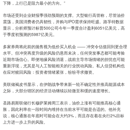
下降，上行已是阻力最小的方向。”
市场还受到企业财报季强劲预期的支撑。大型银行高管称，尽管油价
震荡，美国消费者仍具韧性，并购与IPO需求保持旺盛。路孚特数据
显示，分析师预计标普500公司今年一季度合计盈利6051亿美元，高
于季度初预测的5987亿美元。
多家券商将此前的抛售视为低价买入机会 —— 冲突令估值回到更合理
水平。但冲突再度升级的风险仍悬而未决，任何突发事态都可能考验
近期市场信心。即便地缘风险消退，战前主导市场情绪的担忧也可能
重新浮现，尤其是与人工智能相关的行业扰动风险。私人信贷机构也
在应对赎回风险：投资者情绪紧张，纷纷寻求撤资。
美联储褐皮书显示，在伊朗战争带来新一轮不确定性并推高能源成本
之际，大部分辖区的经济活动继续以轻微至和缓的速度增长。
圣路易斯联储行长穆萨莱姆周三表示，油价上涨有可能推高核心通
胀，因此利率在一段时间内维持在当前水平可能是合适的。他补充
说，核心通胀在年底时可能会在大约3%，而且存在着在央行2%目标
上方进一步上升的风险。