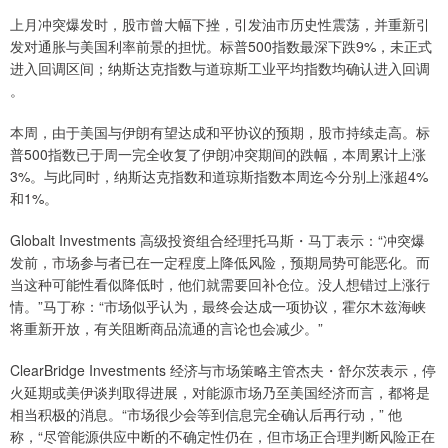
上月冲突爆发时，股市曾大幅下挫，引发油市历史性震荡，并重新引
发对通胀与美国利率前景的担忧。标普500指数最深下跌9%，未正式
进入回调区间；纳斯达克指数与道琼斯工业平均指数均确认进入回调
。
本周，由于美国与伊朗有望达成和平协议的预期，股市持续走高。标
普500指数已于周一完全收复了伊朗冲突期间的跌幅，本周累计上涨
3%。与此同时，纳斯达克指数和道琼斯指数本周迄今分别上涨超4%
和1%。
Globalt Investments 高级投资组合经理托马斯・马丁表示：“冲突爆
发前，市场参与者已在一定程度上降低风险，预期局势可能恶化。而
当这种可能性看似降低时，他们就需要回补仓位。没人想错过上涨行
情。”马丁称：“市场似乎认为，最终会达成一项协议，霍尔木兹海峡
将重新开放，有关阻断商品流通的言论也会减少。”
ClearBridge Investments 经济与市场策略主管杰夫・舒尔茨表示，停
火延期或美伊谈判取得进展，对能源市场乃至美国经济而言，都将是
相当积极的消息。“市场很少会等到信息完全确认后再行动，” 他
称，“尽管能源供应中断的不确定性仍在，但市场正合理判断风险正在