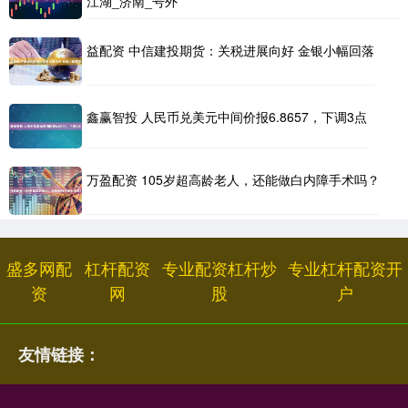
江湖_济南_号外
益配资 中信建投期货：关税进展向好 金银小幅回落
鑫赢智投 人民币兑美元中间价报6.8657，下调3点
万盈配资 105岁超高龄老人，还能做白内障手术吗？
盛多网配
杠杆配资
专业配资杠杆炒
专业杠杆配资开
资
网
股
户
友情链接：