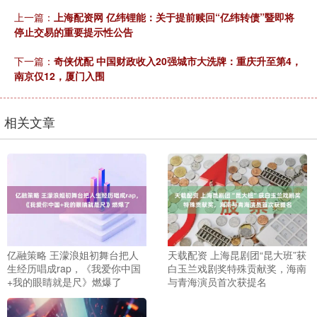
上一篇：
上海配资网 亿纬锂能：关于提前赎回“亿纬转债”暨即将
停止交易的重要提示性公告
下一篇：
奇侠优配 中国财政收入20强城市大洗牌：重庆升至第4，
南京仅12，厦门入围
相关文章
亿融策略 王濛浪姐初舞台把人
天载配资 上海昆剧团“昆大班”获
生经历唱成rap，《我爱你中国
白玉兰戏剧奖特殊贡献奖，海南
+我的眼睛就是尺》燃爆了
与青海演员首次获提名