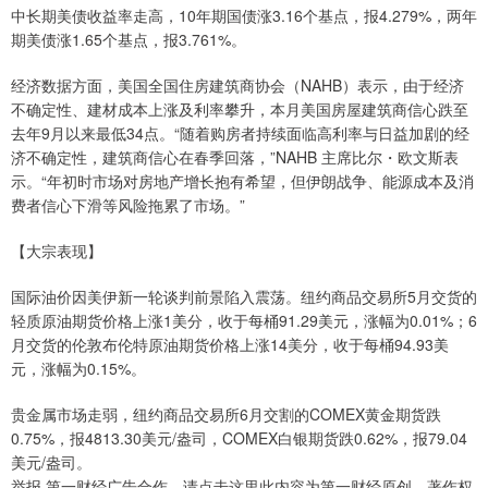
中长期美债收益率走高，10年期国债涨3.16个基点，报4.279%，两年
期美债涨1.65个基点，报3.761%。
经济数据方面，美国全国住房建筑商协会（NAHB）表示，由于经济
不确定性、建材成本上涨及利率攀升，本月美国房屋建筑商信心跌至
去年9月以来最低34点。“随着购房者持续面临高利率与日益加剧的经
济不确定性，建筑商信心在春季回落，”NAHB 主席比尔・欧文斯表
示。“年初时市场对房地产增长抱有希望，但伊朗战争、能源成本及消
费者信心下滑等风险拖累了市场。”
【大宗表现】
国际油价因美伊新一轮谈判前景陷入震荡。纽约商品交易所5月交货的
轻质原油期货价格上涨1美分，收于每桶91.29美元，涨幅为0.01%；6
月交货的伦敦布伦特原油期货价格上涨14美分，收于每桶94.93美
元，涨幅为0.15%。
贵金属市场走弱，纽约商品交易所6月交割的COMEX黄金期货跌
0.75%，报4813.30美元/盎司，COMEX白银期货跌0.62%，报79.04
美元/盎司。
举报 第一财经广告合作，请点击这里此内容为第一财经原创，著作权