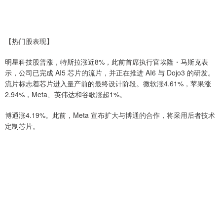
【热门股表现】
明星科技股普涨，特斯拉涨近8%，此前首席执行官埃隆・马斯克表
示，公司已完成 AI5 芯片的流片，并正在推进 AI6 与 Dojo3 的研发。
流片标志着芯片进入量产前的最终设计阶段。微软涨4.61%，苹果涨
2.94%，Meta、英伟达和谷歌涨超1%。
博通涨4.19%。此前，Meta 宣布扩大与博通的合作，将采用后者技术
定制芯片。