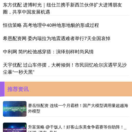
东方优配 进博时光｜纽仕兰携手新西兰伙伴扩大进博朋友
圈，共享中国发展机遇
恒信策略 高考地理中40种地形地貌的形成过程
希恩配资网 委内瑞拉为地震遇难者举行7天全国哀悼
中利网 简约松弛感穿搭：演绎别样时尚风情
天宇优配 过山车停摆，大树倾倒！市民回忆哈尔滨遇罕见沙
尘暴“一秒天黑”
推荐资讯
赛岳恒配资 连续一个月霸榜！国产大模型调用量超越海
外模型
升富策略 @干饭人！好客山东美食争霸赛等你助阵！_