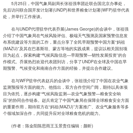
5月25日，中国气象局副局长张祖强率团赴联合国北京办事处，
先后访问联合国开发计划署(UNDP)和世界粮食计划署(WFP)驻华代表
处，并举行工作座谈。
在与UNDP代理驻华代表乔展(James George)的会谈中，张祖强
介绍了中国气象局在气候风险评估、极端天气预测及国家预警信息发
布系统建设等方面的工作，重点分享了全民早期预警中国方案“妈祖
(MAZU)”及其在巴基斯坦、蒙古等地的实践成果，提议以相关国别项
目为起点，探索构建“气候风险信息—早期预警—韧性发展投资”的合
作模式。乔展热烈欢迎代表团到访，分享了UNDP在全球及中国在早
期预警、气候变化和南南合作方面的经验，并提出合作建议。
在与WFP驻华代表赵兵的会谈中，张祖强介绍了中国在农业气象
监测预报等方面的能力。他指出，双方合作空间广阔，期待以具体项
目为依托，逐步构建“气候风险监测—农业气象预警—粮食安全响
应”的协同合作链条。赵兵肯定了中国气象局在保障全球粮食安全方面
的重要作用，期待双方在“妈祖(MAZU)”方案推广、农业气象服务等多
个领域加深合作，共同提升应对全球粮食危机的能力。
(作者：陈金阳陈思雨王玉景责任编辑：颜昕)