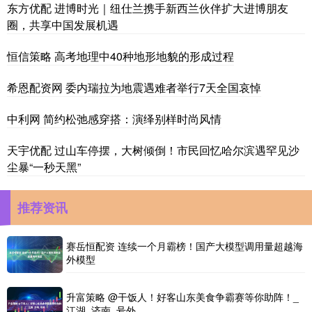
东方优配 进博时光｜纽仕兰携手新西兰伙伴扩大进博朋友
圈，共享中国发展机遇
恒信策略 高考地理中40种地形地貌的形成过程
希恩配资网 委内瑞拉为地震遇难者举行7天全国哀悼
中利网 简约松弛感穿搭：演绎别样时尚风情
天宇优配 过山车停摆，大树倾倒！市民回忆哈尔滨遇罕见沙
尘暴“一秒天黑”
推荐资讯
赛岳恒配资 连续一个月霸榜！国产大模型调用量超越海
外模型
升富策略 @干饭人！好客山东美食争霸赛等你助阵！_
江湖_济南_号外