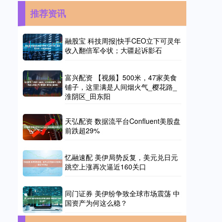
推荐资讯
融股宝 科技周报|快手CEO立下可灵年
收入翻倍军令状；大疆起诉影石
富兴配资 【视频】500米，47家美食
铺子，这里满是人间烟火气_樱花路_
淮阴区_田东阳
天弘配资 数据流平台Confluent美股盘
前跌超29%
忆融速配 美伊局势反复，美元兑日元
跳空上涨再次逼近160关口
同门证券 美伊纷争致全球市场震荡 中
国资产为何这么稳？