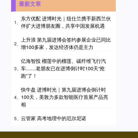
最新文章
东方优配 进博时光｜纽仕兰携手新西兰伙
1、
伴扩大进博朋友圈，共享中国发展机遇
上升浪 第九届进博会签约参展企业已同比
2、
增100多家，发达经济体仍是主力
亿海智投 榴莲中的榴莲、碳纤维飞行汽
车……老朋友已在进博倒计时100天“抢
3、
跑”了！
快牛盘 进博时光｜第九届进博会倒计时
100天，美敦力多款智能医疗首展产品亮
4、
相
云管家 高考地理中的厄尔尼诺
5、