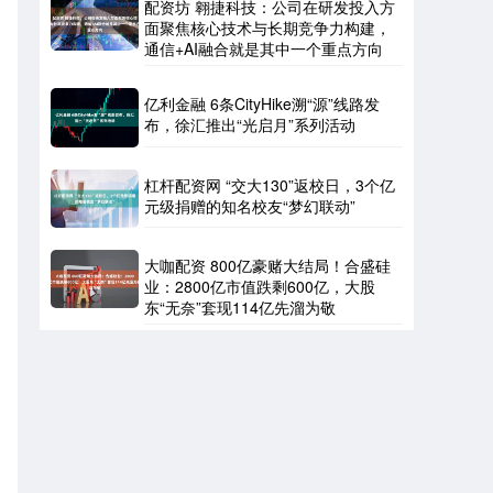
配资坊 翱捷科技：公司在研发投入方
面聚焦核心技术与长期竞争力构建，
通信+AI融合就是其中一个重点方向
亿利金融 6条CityHike溯“源”线路发
布，徐汇推出“光启月”系列活动
杠杆配资网 “交大130”返校日，3个亿
元级捐赠的知名校友“梦幻联动”
大咖配资 800亿豪赌大结局！合盛硅
业：2800亿市值跌剩600亿，大股
东“无奈”套现114亿先溜为敬