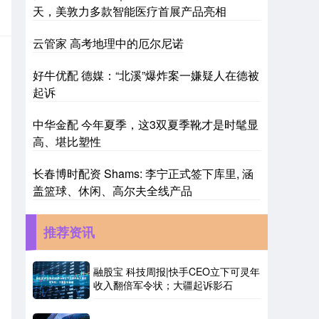
天，美敦力多款智能医疗首展产品亮相
云管家 高考地理中的厄尔尼诺
好牛优配 德媒：“北溪”爆炸案一嫌疑人在德被
起诉
中华金配 今年夏季，这3双夏季靴才是时髦显
高、堪比塑性
长春博时配资 Shams: 李宁正式签下库里, 涵
盖篮球、休闲、高尔夫全线产品
推荐资讯
融股宝 科技周报|快手CEO立下可灵年
收入翻倍军令状；大疆起诉影石