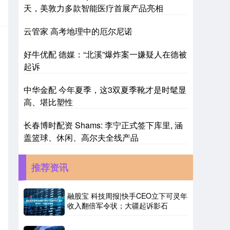
天，美敦力多款智能医疗首展产品亮相
云管家 高考地理中的厄尔尼诺
好牛优配 德媒：“北溪”爆炸案一嫌疑人在德被
起诉
中华金配 今年夏季，这3双夏季靴才是时髦显
高、堪比塑性
长春博时配资 Shams: 李宁正式签下库里, 涵
盖篮球、休闲、高尔夫全线产品
推荐资讯
融股宝 科技周报|快手CEO立下可灵年
收入翻倍军令状；大疆起诉影石