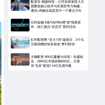
配资坊 翱捷科技：公司在研发投入方
面聚焦核心技术与长期竞争力构建，
通信+AI融合就是其中一个重点方向
亿利金融 6条CityHike溯“源”线路发
布，徐汇推出“光启月”系列活动
杠杆配资网 “交大130”返校日，3个亿
元级捐赠的知名校友“梦幻联动”
大咖配资 800亿豪赌大结局！合盛硅
业：2800亿市值跌剩600亿，大股
东“无奈”套现114亿先溜为敬