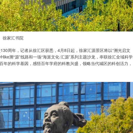
徐家汇书院
130周年，记者从徐汇区获悉，4月8日起，徐家汇源景区将以“溯光启文
yHike溯“源”线路和一场“海派文化·汇源”系列主题沙龙，串联徐汇全域科学
百年的科学基因，感悟百年学府的科教兴盛，领略当代城区的科创活力，